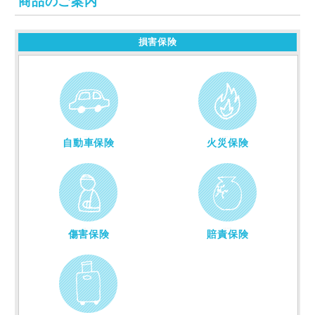
商品のご案内
損害保険
カーライフを
トータルでサポート
大切な建物・家財を
しっかりガード
自動車保険
火災保険
事故によるケガを
保障
対人・対物の
賠償責任を保障
傷害保険
賠責保険