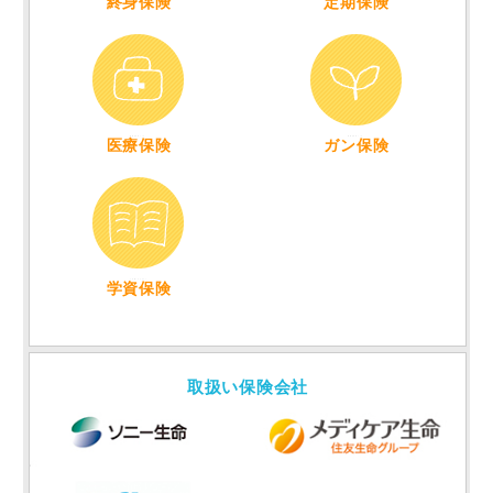
終身保険
定期保険
病気やケガの入院、
治療を保障
病気やケガの入院、
治療を保障
医療保険
ガン保険
お子様の教育資金の
ご準備
学資保険
取扱い保険会社